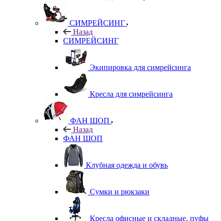
СИМРЕЙСИНГ
Назад
СИМРЕЙСИНГ
Экипировка для симрейсинга
Кресла для симрейсинга
ФАН ШОП
Назад
ФАН ШОП
Клубная одежда и обувь
Сумки и рюкзаки
Кресла офисные и складные, пуфы