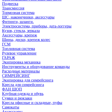
Подвеска
Трансмиссия
Тормозная система
ШС, наконечники, аксессуары
Фитинги, шланги.
Электросистема, приборы, дата-логгеры
Кузов, стекла, зеркала
Аксессуары, крепеж
Шины, диски, крепеж колес
ГСМ
Топливная система
Рулевое управление
ГАРАЖ
Экипировка механика
Инструменты и оборудование команды
Расходные материалы
СИМРЕЙСИНГ
Экипировка для симрейсинга
Кресла для симрейсинга
ФАН ШОП
Клубная одежда и обувь
Сумки и рюкзаки
Кресла офисные и складные, пуфы
Самокаты
Аксессуары