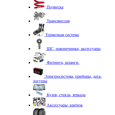
Подвеска
Трансмиссия
Тормозная система
ШС, наконечники, аксессуары
Фитинги, шланги.
Электросистема, приборы, дата-
логгеры
Кузов, стекла, зеркала
Аксессуары, крепеж