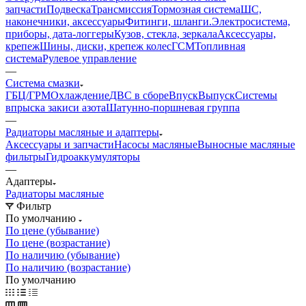
запчасти
Подвеска
Трансмиссия
Тормозная система
ШС,
наконечники, аксессуары
Фитинги, шланги.
Электросистема,
приборы, дата-логгеры
Кузов, стекла, зеркала
Аксессуары,
крепеж
Шины, диски, крепеж колес
ГСМ
Топливная
система
Рулевое управление
—
Система смазки
ГБЦ/ГРМ
Охлаждение
ДВС в сборе
Впуск
Выпуск
Системы
впрыска закиси азота
Шатунно-поршневая группа
—
Радиаторы масляные и адаптеры
Аксессуары и запчасти
Насосы масляные
Выносные масляные
фильтры
Гидроаккумуляторы
—
Адаптеры
Радиаторы масляные
Фильтр
По умолчанию
По цене (убывание)
По цене (возрастание)
По наличию (убывание)
По наличию (возрастание)
По умолчанию