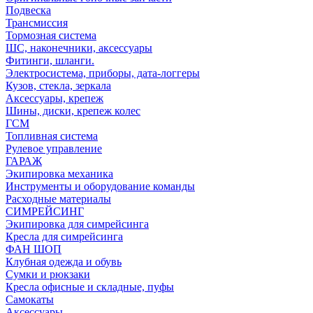
Подвеска
Трансмиссия
Тормозная система
ШС, наконечники, аксессуары
Фитинги, шланги.
Электросистема, приборы, дата-логгеры
Кузов, стекла, зеркала
Аксессуары, крепеж
Шины, диски, крепеж колес
ГСМ
Топливная система
Рулевое управление
ГАРАЖ
Экипировка механика
Инструменты и оборудование команды
Расходные материалы
СИМРЕЙСИНГ
Экипировка для симрейсинга
Кресла для симрейсинга
ФАН ШОП
Клубная одежда и обувь
Сумки и рюкзаки
Кресла офисные и складные, пуфы
Самокаты
Аксессуары