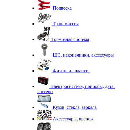
Подвеска
Трансмиссия
Тормозная система
ШС, наконечники, аксессуары
Фитинги, шланги.
Электросистема, приборы, дата-
логгеры
Кузов, стекла, зеркала
Аксессуары, крепеж