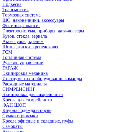
Подвеска
Трансмиссия
Тормозная система
ШС, наконечники, аксессуары
Фитинги, шланги.
Электросистема, приборы, дата-логгеры
Кузов, стекла, зеркала
Аксессуары, крепеж
Шины, диски, крепеж колес
ГСМ
Топливная система
Рулевое управление
ГАРАЖ
Экипировка механика
Инструменты и оборудование команды
Расходные материалы
СИМРЕЙСИНГ
Экипировка для симрейсинга
Кресла для симрейсинга
ФАН ШОП
Клубная одежда и обувь
Сумки и рюкзаки
Кресла офисные и складные, пуфы
Самокаты
Аксессуары