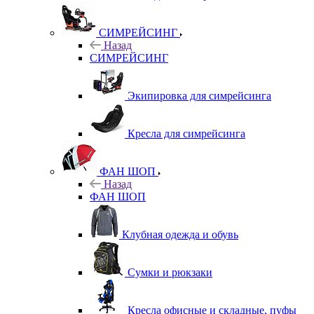
СИМРЕЙСИНГ
Назад
СИМРЕЙСИНГ
Экипировка для симрейсинга
Кресла для симрейсинга
ФАН ШОП
Назад
ФАН ШОП
Клубная одежда и обувь
Сумки и рюкзаки
Кресла офисные и складные, пуфы