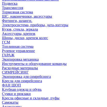
Подвеска
Трансмиссия
Тормозная система
ШС, наконечники, аксессуары
Фитинги, шланги.
Электросистема, приборы, дата-логгеры
Кузов, стекла, зеркала
Аксессуары, крепеж
Шины, диски, крепеж колес
ГСМ
Топливная система
Рулевое управление
ГАРАЖ
Экипировка механика
Инструменты и оборудование команды
Расходные материалы
СИМРЕЙСИНГ
Экипировка для симрейсинга
Кресла для симрейсинга
ФАН ШОП
Клубная одежда и обувь
Сумки и рюкзаки
Кресла офисные и складные, пуфы
Самокаты
Аксессуары