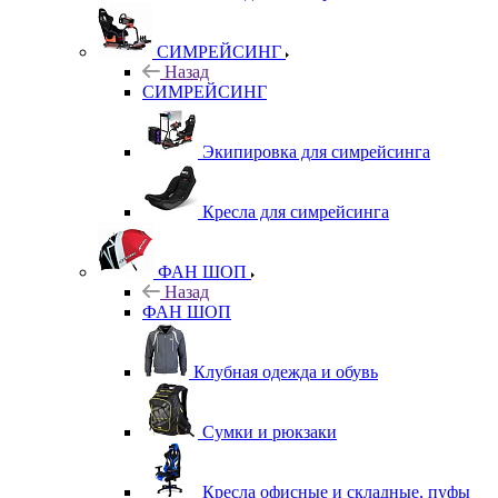
СИМРЕЙСИНГ
Назад
СИМРЕЙСИНГ
Экипировка для симрейсинга
Кресла для симрейсинга
ФАН ШОП
Назад
ФАН ШОП
Клубная одежда и обувь
Сумки и рюкзаки
Кресла офисные и складные, пуфы