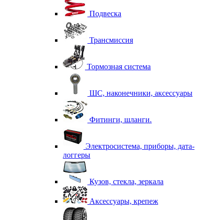
Подвеска
Трансмиссия
Тормозная система
ШС, наконечники, аксессуары
Фитинги, шланги.
Электросистема, приборы, дата-
логгеры
Кузов, стекла, зеркала
Аксессуары, крепеж