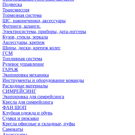
Подвеска
Трансмиссия
Тормозная система
ШС, наконечники, аксессуары
Фитинги, шланги.
Электросистема, приборы, дата-логгеры
Кузов, стекла, зеркала
Аксессуары, крепеж
Шины, диски, крепеж колес
ГСМ
Топливная система
Рулевое управление
ГАРАЖ
Экипировка механика
Инструменты и оборудование команды
Расходные материалы
СИМРЕЙСИНГ
Экипировка для симрейсинга
Кресла для симрейсинга
ФАН ШОП
Клубная одежда и обувь
Сумки и рюкзаки
Кресла офисные и складные, пуфы
Самокаты
Аксессуары