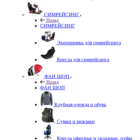
СИМРЕЙСИНГ
Назад
СИМРЕЙСИНГ
Экипировка для симрейсинга
Кресла для симрейсинга
ФАН ШОП
Назад
ФАН ШОП
Клубная одежда и обувь
Сумки и рюкзаки
Кресла офисные и складные, пуфы