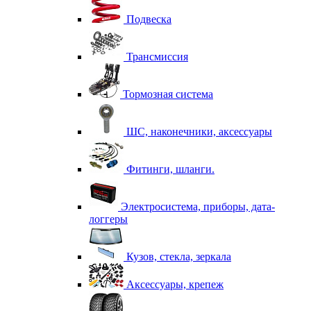
Подвеска
Трансмиссия
Тормозная система
ШС, наконечники, аксессуары
Фитинги, шланги.
Электросистема, приборы, дата-
логгеры
Кузов, стекла, зеркала
Аксессуары, крепеж