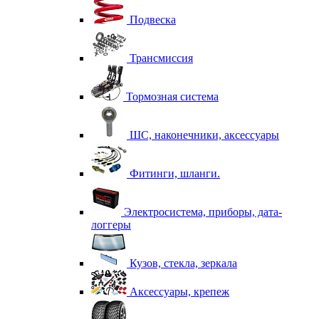
Подвеска
Трансмиссия
Тормозная система
ШС, наконечники, аксессуары
Фитинги, шланги.
Электросистема, приборы, дата-
логгеры
Кузов, стекла, зеркала
Аксессуары, крепеж