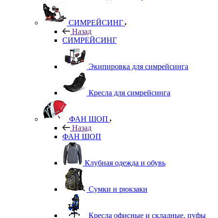
СИМРЕЙСИНГ
Назад
СИМРЕЙСИНГ
Экипировка для симрейсинга
Кресла для симрейсинга
ФАН ШОП
Назад
ФАН ШОП
Клубная одежда и обувь
Сумки и рюкзаки
Кресла офисные и складные, пуфы