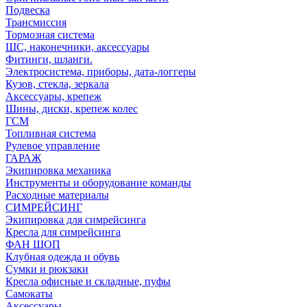
Подвеска
Трансмиссия
Тормозная система
ШС, наконечники, аксессуары
Фитинги, шланги.
Электросистема, приборы, дата-логгеры
Кузов, стекла, зеркала
Аксессуары, крепеж
Шины, диски, крепеж колес
ГСМ
Топливная система
Рулевое управление
ГАРАЖ
Экипировка механика
Инструменты и оборудование команды
Расходные материалы
СИМРЕЙСИНГ
Экипировка для симрейсинга
Кресла для симрейсинга
ФАН ШОП
Клубная одежда и обувь
Сумки и рюкзаки
Кресла офисные и складные, пуфы
Самокаты
Аксессуары