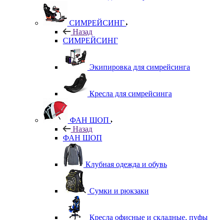
СИМРЕЙСИНГ
Назад
СИМРЕЙСИНГ
Экипировка для симрейсинга
Кресла для симрейсинга
ФАН ШОП
Назад
ФАН ШОП
Клубная одежда и обувь
Сумки и рюкзаки
Кресла офисные и складные, пуфы