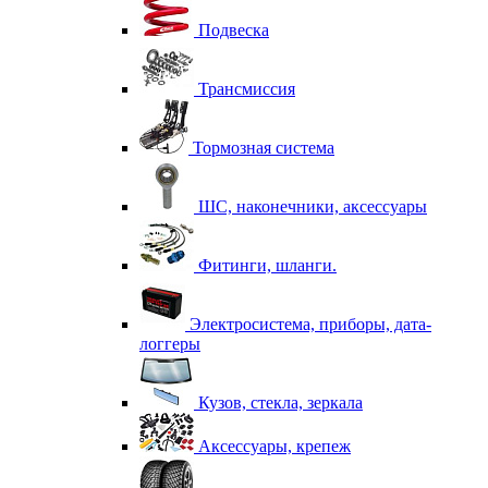
Подвеска
Трансмиссия
Тормозная система
ШС, наконечники, аксессуары
Фитинги, шланги.
Электросистема, приборы, дата-
логгеры
Кузов, стекла, зеркала
Аксессуары, крепеж