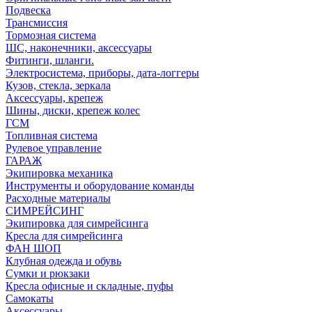
Подвеска
Трансмиссия
Тормозная система
ШС, наконечники, аксессуары
Фитинги, шланги.
Электросистема, приборы, дата-логгеры
Кузов, стекла, зеркала
Аксессуары, крепеж
Шины, диски, крепеж колес
ГСМ
Топливная система
Рулевое управление
ГАРАЖ
Экипировка механика
Инструменты и оборудование команды
Расходные материалы
СИМРЕЙСИНГ
Экипировка для симрейсинга
Кресла для симрейсинга
ФАН ШОП
Клубная одежда и обувь
Сумки и рюкзаки
Кресла офисные и складные, пуфы
Самокаты
Аксессуары