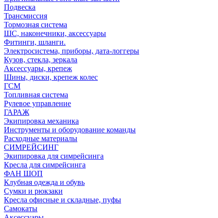
Подвеска
Трансмиссия
Тормозная система
ШС, наконечники, аксессуары
Фитинги, шланги.
Электросистема, приборы, дата-логгеры
Кузов, стекла, зеркала
Аксессуары, крепеж
Шины, диски, крепеж колес
ГСМ
Топливная система
Рулевое управление
ГАРАЖ
Экипировка механика
Инструменты и оборудование команды
Расходные материалы
СИМРЕЙСИНГ
Экипировка для симрейсинга
Кресла для симрейсинга
ФАН ШОП
Клубная одежда и обувь
Сумки и рюкзаки
Кресла офисные и складные, пуфы
Самокаты
Аксессуары