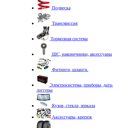
Подвеска
Трансмиссия
Тормозная система
ШС, наконечники, аксессуары
Фитинги, шланги.
Электросистема, приборы, дата-
логгеры
Кузов, стекла, зеркала
Аксессуары, крепеж