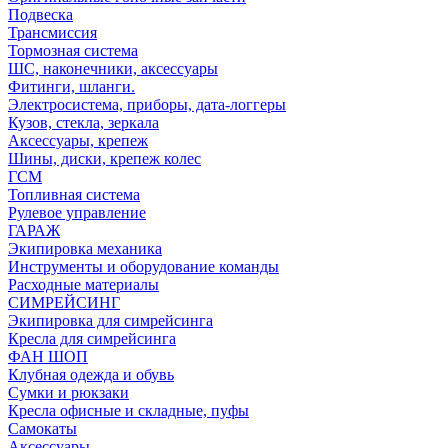
Подвеска
Трансмиссия
Тормозная система
ШС, наконечники, аксессуары
Фитинги, шланги.
Электросистема, приборы, дата-логгеры
Кузов, стекла, зеркала
Аксессуары, крепеж
Шины, диски, крепеж колес
ГСМ
Топливная система
Рулевое управление
ГАРАЖ
Экипировка механика
Инструменты и оборудование команды
Расходные материалы
СИМРЕЙСИНГ
Экипировка для симрейсинга
Кресла для симрейсинга
ФАН ШОП
Клубная одежда и обувь
Сумки и рюкзаки
Кресла офисные и складные, пуфы
Самокаты
Аксессуары