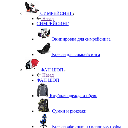
СИМРЕЙСИНГ
Назад
СИМРЕЙСИНГ
Экипировка для симрейсинга
Кресла для симрейсинга
ФАН ШОП
Назад
ФАН ШОП
Клубная одежда и обувь
Сумки и рюкзаки
Кресла офисные и складные, пуфы