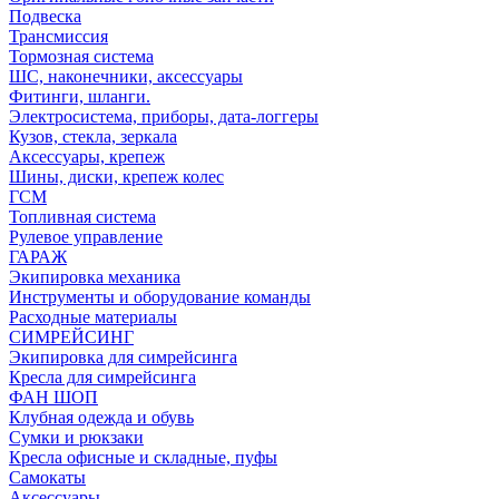
Подвеска
Трансмиссия
Тормозная система
ШС, наконечники, аксессуары
Фитинги, шланги.
Электросистема, приборы, дата-логгеры
Кузов, стекла, зеркала
Аксессуары, крепеж
Шины, диски, крепеж колес
ГСМ
Топливная система
Рулевое управление
ГАРАЖ
Экипировка механика
Инструменты и оборудование команды
Расходные материалы
СИМРЕЙСИНГ
Экипировка для симрейсинга
Кресла для симрейсинга
ФАН ШОП
Клубная одежда и обувь
Сумки и рюкзаки
Кресла офисные и складные, пуфы
Самокаты
Аксессуары