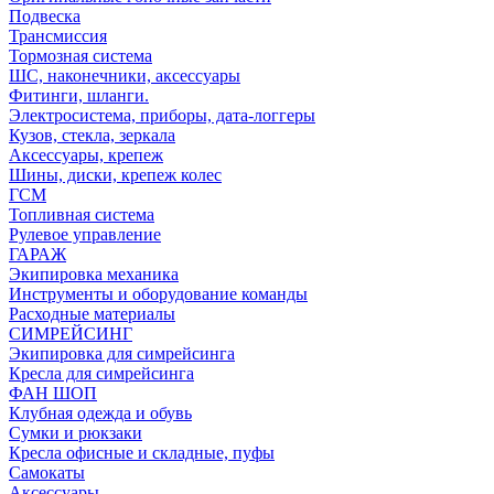
Подвеска
Трансмиссия
Тормозная система
ШС, наконечники, аксессуары
Фитинги, шланги.
Электросистема, приборы, дата-логгеры
Кузов, стекла, зеркала
Аксессуары, крепеж
Шины, диски, крепеж колес
ГСМ
Топливная система
Рулевое управление
ГАРАЖ
Экипировка механика
Инструменты и оборудование команды
Расходные материалы
СИМРЕЙСИНГ
Экипировка для симрейсинга
Кресла для симрейсинга
ФАН ШОП
Клубная одежда и обувь
Сумки и рюкзаки
Кресла офисные и складные, пуфы
Самокаты
Аксессуары