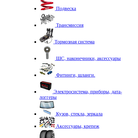
Подвеска
Трансмиссия
Тормозная система
ШС, наконечники, аксессуары
Фитинги, шланги.
Электросистема, приборы, дата-
логгеры
Кузов, стекла, зеркала
Аксессуары, крепеж