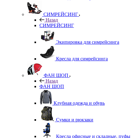
СИМРЕЙСИНГ
Назад
СИМРЕЙСИНГ
Экипировка для симрейсинга
Кресла для симрейсинга
ФАН ШОП
Назад
ФАН ШОП
Клубная одежда и обувь
Сумки и рюкзаки
Кресла офисные и складные, пуфы