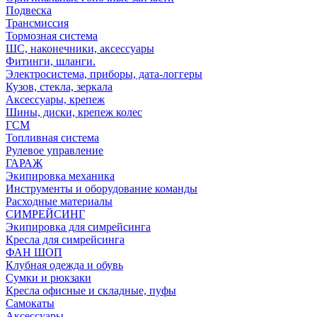
Подвеска
Трансмиссия
Тормозная система
ШС, наконечники, аксессуары
Фитинги, шланги.
Электросистема, приборы, дата-логгеры
Кузов, стекла, зеркала
Аксессуары, крепеж
Шины, диски, крепеж колес
ГСМ
Топливная система
Рулевое управление
ГАРАЖ
Экипировка механика
Инструменты и оборудование команды
Расходные материалы
СИМРЕЙСИНГ
Экипировка для симрейсинга
Кресла для симрейсинга
ФАН ШОП
Клубная одежда и обувь
Сумки и рюкзаки
Кресла офисные и складные, пуфы
Самокаты
Аксессуары