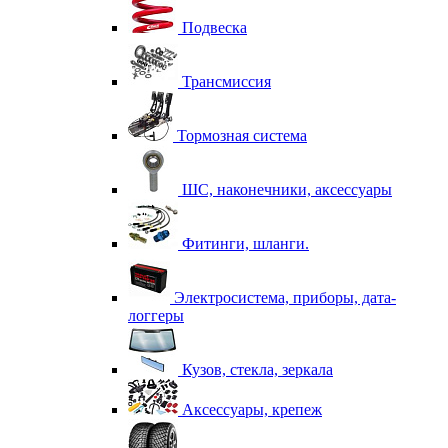
Подвеска
Трансмиссия
Тормозная система
ШС, наконечники, аксессуары
Фитинги, шланги.
Электросистема, приборы, дата-
логгеры
Кузов, стекла, зеркала
Аксессуары, крепеж