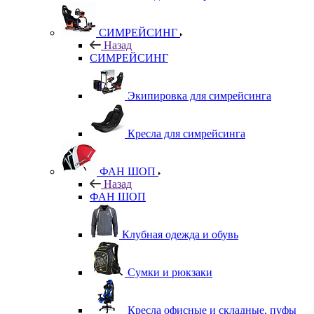
СИМРЕЙСИНГ
Назад
СИМРЕЙСИНГ
Экипировка для симрейсинга
Кресла для симрейсинга
ФАН ШОП
Назад
ФАН ШОП
Клубная одежда и обувь
Сумки и рюкзаки
Кресла офисные и складные, пуфы