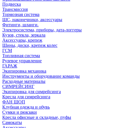
Подвеска
Трансмиссия
Тормозная система
ШС, наконечники, аксессуары
Фитинги, шланги.
Электросистема, приборы, дата-логгеры
Кузов, стекла, зеркала
Аксессуары, крепеж
Шины, диски, крепеж колес
ГСМ
Топливная система
Рулевое управление
ГАРАЖ
Экипировка механика
Инструменты и оборудование команды
Расходные материалы
СИМРЕЙСИНГ
Экипировка для симрейсинга
Кресла для симрейсинга
ФАН ШОП
Клубная одежда и обувь
Сумки и рюкзаки
Кресла офисные и складные, пуфы
Самокаты
Аксессуары