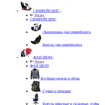
СИМРЕЙСИНГ
Назад
СИМРЕЙСИНГ
Экипировка для симрейсинга
Кресла для симрейсинга
ФАН ШОП
Назад
ФАН ШОП
Клубная одежда и обувь
Сумки и рюкзаки
Кресла офисные и складные, пуфы