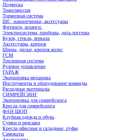
Подвеска
Трансмиссия
Тормозная система
ШС, наконечники, аксессуары
Фитинги, шланги.
Электросистема, приборы, дата-логгеры
Кузов, стекла, зеркала
Аксессуары, крепеж
Шины, диски, крепеж колес
ГСМ
Топливная система
Рулевое управление
ГАРАЖ
Экипировка механика
Инструменты и оборудование команды
Расходные материалы
СИМРЕЙСИНГ
Экипировка для симрейсинга
Кресла для симрейсинга
ФАН ШОП
Клубная одежда и обувь
Сумки и рюкзаки
Кресла офисные и складные, пуфы
Самокаты
Аксессуары