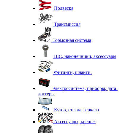
Подвеска
Трансмиссия
Тормозная система
ШС, наконечники, аксессуары
Фитинги, шланги.
Электросистема, приборы, дата-
логгеры
Кузов, стекла, зеркала
Аксессуары, крепеж