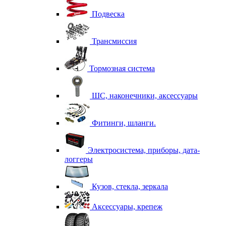
Подвеска
Трансмиссия
Тормозная система
ШС, наконечники, аксессуары
Фитинги, шланги.
Электросистема, приборы, дата-
логгеры
Кузов, стекла, зеркала
Аксессуары, крепеж