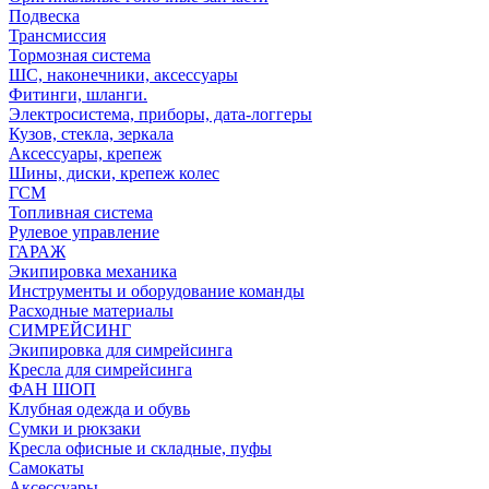
Подвеска
Трансмиссия
Тормозная система
ШС, наконечники, аксессуары
Фитинги, шланги.
Электросистема, приборы, дата-логгеры
Кузов, стекла, зеркала
Аксессуары, крепеж
Шины, диски, крепеж колес
ГСМ
Топливная система
Рулевое управление
ГАРАЖ
Экипировка механика
Инструменты и оборудование команды
Расходные материалы
СИМРЕЙСИНГ
Экипировка для симрейсинга
Кресла для симрейсинга
ФАН ШОП
Клубная одежда и обувь
Сумки и рюкзаки
Кресла офисные и складные, пуфы
Самокаты
Аксессуары