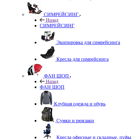
СИМРЕЙСИНГ
Назад
СИМРЕЙСИНГ
Экипировка для симрейсинга
Кресла для симрейсинга
ФАН ШОП
Назад
ФАН ШОП
Клубная одежда и обувь
Сумки и рюкзаки
Кресла офисные и складные, пуфы