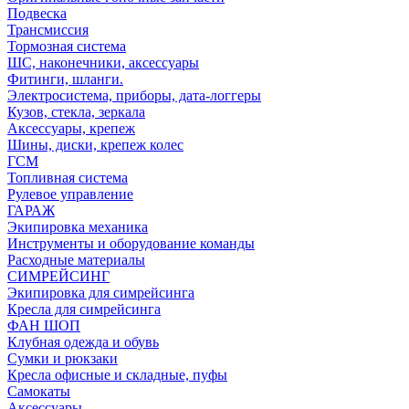
Подвеска
Трансмиссия
Тормозная система
ШС, наконечники, аксессуары
Фитинги, шланги.
Электросистема, приборы, дата-логгеры
Кузов, стекла, зеркала
Аксессуары, крепеж
Шины, диски, крепеж колес
ГСМ
Топливная система
Рулевое управление
ГАРАЖ
Экипировка механика
Инструменты и оборудование команды
Расходные материалы
СИМРЕЙСИНГ
Экипировка для симрейсинга
Кресла для симрейсинга
ФАН ШОП
Клубная одежда и обувь
Сумки и рюкзаки
Кресла офисные и складные, пуфы
Самокаты
Аксессуары