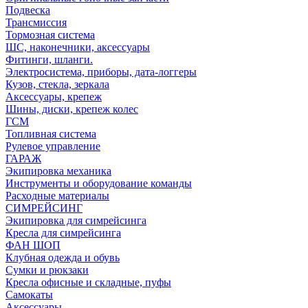
Подвеска
Трансмиссия
Тормозная система
ШС, наконечники, аксессуары
Фитинги, шланги.
Электросистема, приборы, дата-логгеры
Кузов, стекла, зеркала
Аксессуары, крепеж
Шины, диски, крепеж колес
ГСМ
Топливная система
Рулевое управление
ГАРАЖ
Экипировка механика
Инструменты и оборудование команды
Расходные материалы
СИМРЕЙСИНГ
Экипировка для симрейсинга
Кресла для симрейсинга
ФАН ШОП
Клубная одежда и обувь
Сумки и рюкзаки
Кресла офисные и складные, пуфы
Самокаты
Аксессуары