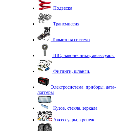
Подвеска
Трансмиссия
Тормозная система
ШС, наконечники, аксессуары
Фитинги, шланги.
Электросистема, приборы, дата-
логгеры
Кузов, стекла, зеркала
Аксессуары, крепеж