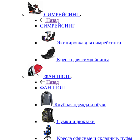
СИМРЕЙСИНГ
Назад
СИМРЕЙСИНГ
Экипировка для симрейсинга
Кресла для симрейсинга
ФАН ШОП
Назад
ФАН ШОП
Клубная одежда и обувь
Сумки и рюкзаки
Кресла офисные и складные, пуфы