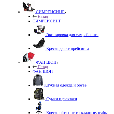
СИМРЕЙСИНГ
Назад
СИМРЕЙСИНГ
Экипировка для симрейсинга
Кресла для симрейсинга
ФАН ШОП
Назад
ФАН ШОП
Клубная одежда и обувь
Сумки и рюкзаки
Кресла офисные и складные, пуфы