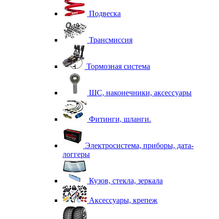
Подвеска
Трансмиссия
Тормозная система
ШС, наконечники, аксессуары
Фитинги, шланги.
Электросистема, приборы, дата-
логгеры
Кузов, стекла, зеркала
Аксессуары, крепеж