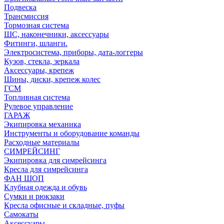
Подвеска
Трансмиссия
Тормозная система
ШС, наконечники, аксессуары
Фитинги, шланги.
Электросистема, приборы, дата-логгеры
Кузов, стекла, зеркала
Аксессуары, крепеж
Шины, диски, крепеж колес
ГСМ
Топливная система
Рулевое управление
ГАРАЖ
Экипировка механика
Инструменты и оборудование команды
Расходные материалы
СИМРЕЙСИНГ
Экипировка для симрейсинга
Кресла для симрейсинга
ФАН ШОП
Клубная одежда и обувь
Сумки и рюкзаки
Кресла офисные и складные, пуфы
Самокаты
Аксессуары