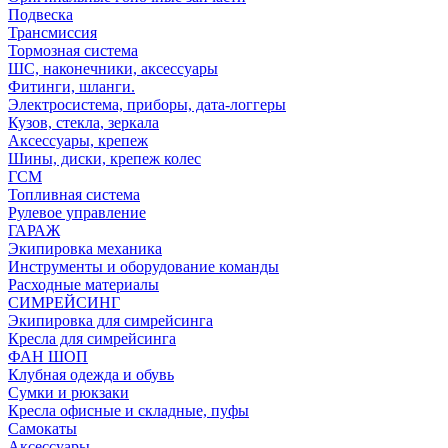
Подвеска
Трансмиссия
Тормозная система
ШС, наконечники, аксессуары
Фитинги, шланги.
Электросистема, приборы, дата-логгеры
Кузов, стекла, зеркала
Аксессуары, крепеж
Шины, диски, крепеж колес
ГСМ
Топливная система
Рулевое управление
ГАРАЖ
Экипировка механика
Инструменты и оборудование команды
Расходные материалы
СИМРЕЙСИНГ
Экипировка для симрейсинга
Кресла для симрейсинга
ФАН ШОП
Клубная одежда и обувь
Сумки и рюкзаки
Кресла офисные и складные, пуфы
Самокаты
Аксессуары