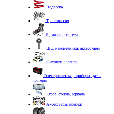
Подвеска
Трансмиссия
Тормозная система
ШС, наконечники, аксессуары
Фитинги, шланги.
Электросистема, приборы, дата-
логгеры
Кузов, стекла, зеркала
Аксессуары, крепеж