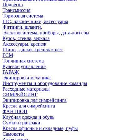
Подвеска
Трансмиссия
Тормозная система
ШС, наконечники, аксессуары
Фитинги, шланги.
Электросистема, приборы, дата-логгеры
Кузов, стекла, зеркала
Аксессуары, крепеж
Шины, диски, крепеж колес
ГСМ
Топливная система
Рулевое управление
ГАРАЖ
Экипировка механика
Инструменты и оборудование команды
Расходные материалы
СИМРЕЙСИНГ
Экипировка для симрейсинга
Кресла для симрейсинга
ФАН ШОП
Клубная одежда и обувь
Сумки и рюкзаки
Кресла офисные и складные, пуфы
Самокаты
Аксессуары