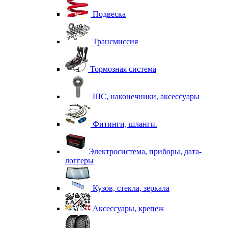
Подвеска
Трансмиссия
Тормозная система
ШС, наконечники, аксессуары
Фитинги, шланги.
Электросистема, приборы, дата-
логгеры
Кузов, стекла, зеркала
Аксессуары, крепеж