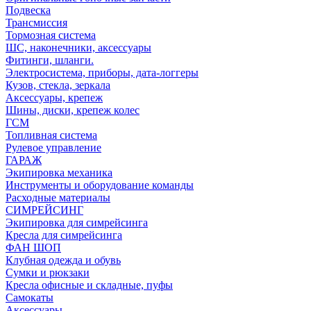
Подвеска
Трансмиссия
Тормозная система
ШС, наконечники, аксессуары
Фитинги, шланги.
Электросистема, приборы, дата-логгеры
Кузов, стекла, зеркала
Аксессуары, крепеж
Шины, диски, крепеж колес
ГСМ
Топливная система
Рулевое управление
ГАРАЖ
Экипировка механика
Инструменты и оборудование команды
Расходные материалы
СИМРЕЙСИНГ
Экипировка для симрейсинга
Кресла для симрейсинга
ФАН ШОП
Клубная одежда и обувь
Сумки и рюкзаки
Кресла офисные и складные, пуфы
Самокаты
Аксессуары