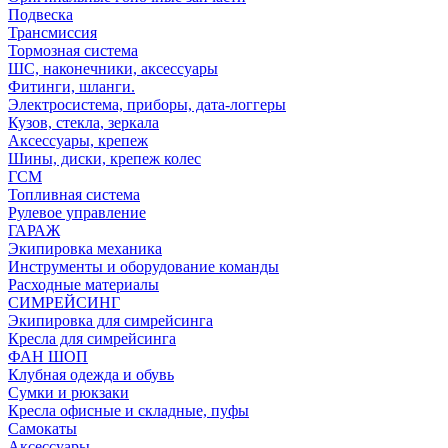
Подвеска
Трансмиссия
Тормозная система
ШС, наконечники, аксессуары
Фитинги, шланги.
Электросистема, приборы, дата-логгеры
Кузов, стекла, зеркала
Аксессуары, крепеж
Шины, диски, крепеж колес
ГСМ
Топливная система
Рулевое управление
ГАРАЖ
Экипировка механика
Инструменты и оборудование команды
Расходные материалы
СИМРЕЙСИНГ
Экипировка для симрейсинга
Кресла для симрейсинга
ФАН ШОП
Клубная одежда и обувь
Сумки и рюкзаки
Кресла офисные и складные, пуфы
Самокаты
Аксессуары