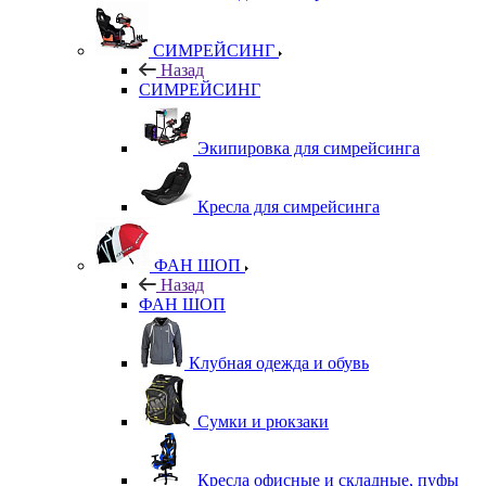
СИМРЕЙСИНГ
Назад
СИМРЕЙСИНГ
Экипировка для симрейсинга
Кресла для симрейсинга
ФАН ШОП
Назад
ФАН ШОП
Клубная одежда и обувь
Сумки и рюкзаки
Кресла офисные и складные, пуфы