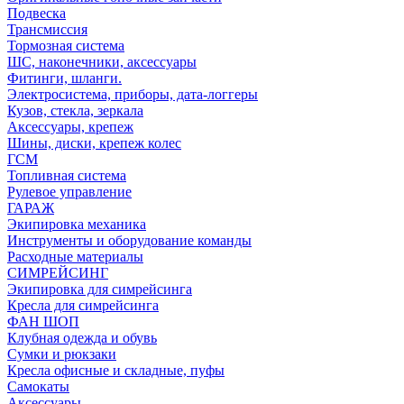
Подвеска
Трансмиссия
Тормозная система
ШС, наконечники, аксессуары
Фитинги, шланги.
Электросистема, приборы, дата-логгеры
Кузов, стекла, зеркала
Аксессуары, крепеж
Шины, диски, крепеж колес
ГСМ
Топливная система
Рулевое управление
ГАРАЖ
Экипировка механика
Инструменты и оборудование команды
Расходные материалы
СИМРЕЙСИНГ
Экипировка для симрейсинга
Кресла для симрейсинга
ФАН ШОП
Клубная одежда и обувь
Сумки и рюкзаки
Кресла офисные и складные, пуфы
Самокаты
Аксессуары