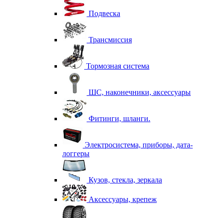
Подвеска
Трансмиссия
Тормозная система
ШС, наконечники, аксессуары
Фитинги, шланги.
Электросистема, приборы, дата-
логгеры
Кузов, стекла, зеркала
Аксессуары, крепеж