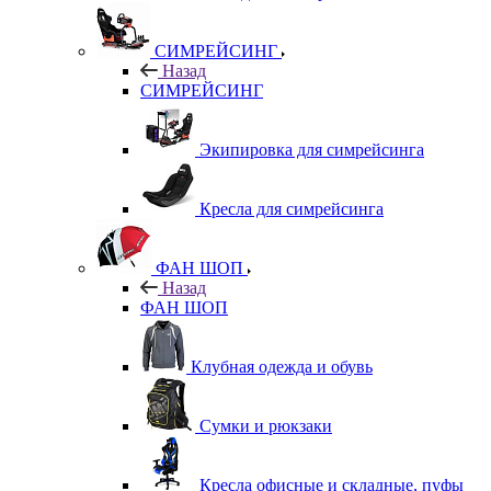
СИМРЕЙСИНГ
Назад
СИМРЕЙСИНГ
Экипировка для симрейсинга
Кресла для симрейсинга
ФАН ШОП
Назад
ФАН ШОП
Клубная одежда и обувь
Сумки и рюкзаки
Кресла офисные и складные, пуфы