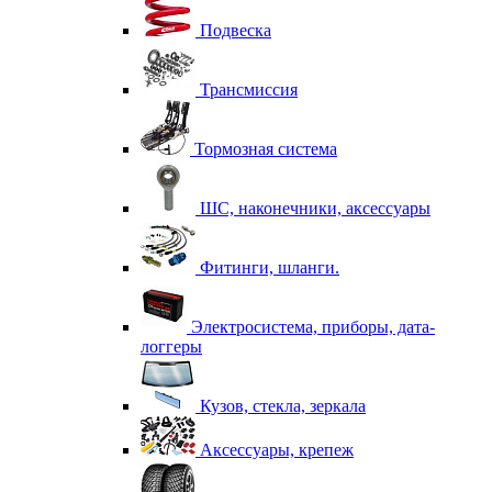
Подвеска
Трансмиссия
Тормозная система
ШС, наконечники, аксессуары
Фитинги, шланги.
Электросистема, приборы, дата-
логгеры
Кузов, стекла, зеркала
Аксессуары, крепеж