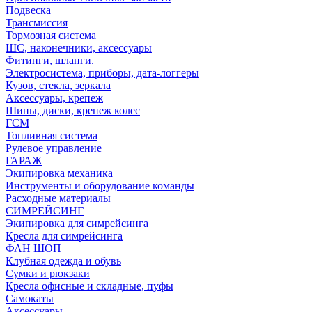
Подвеска
Трансмиссия
Тормозная система
ШС, наконечники, аксессуары
Фитинги, шланги.
Электросистема, приборы, дата-логгеры
Кузов, стекла, зеркала
Аксессуары, крепеж
Шины, диски, крепеж колес
ГСМ
Топливная система
Рулевое управление
ГАРАЖ
Экипировка механика
Инструменты и оборудование команды
Расходные материалы
СИМРЕЙСИНГ
Экипировка для симрейсинга
Кресла для симрейсинга
ФАН ШОП
Клубная одежда и обувь
Сумки и рюкзаки
Кресла офисные и складные, пуфы
Самокаты
Аксессуары