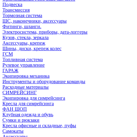
Подвеска
Трансмиссия
Тормозная система
ШС, наконечники, аксессуары
Фитинги, шланги.
Электросистема, приборы, дата-логгеры
Кузов, стекла, зеркала
Аксессуары, крепеж
Шины, диски, крепеж колес
ГСМ
Топливная система
Рулевое управление
ГАРАЖ
Экипировка механика
Инструменты и оборудование команды
Расходные материалы
СИМРЕЙСИНГ
Экипировка для симрейсинга
Кресла для симрейсинга
ФАН ШОП
Клубная одежда и обувь
Сумки и рюкзаки
Кресла офисные и складные, пуфы
Самокаты
Аксессуары