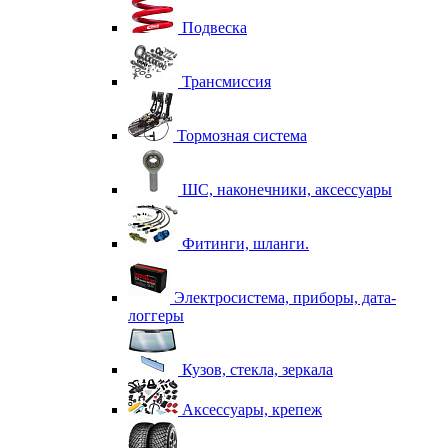
Подвеска
Трансмиссия
Тормозная система
ШС, наконечники, аксессуары
Фитинги, шланги.
Электросистема, приборы, дата-
логгеры
Кузов, стекла, зеркала
Аксессуары, крепеж