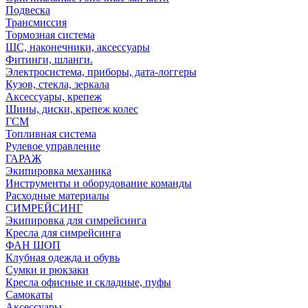
Подвеска
Трансмиссия
Тормозная система
ШС, наконечники, аксессуары
Фитинги, шланги.
Электросистема, приборы, дата-логгеры
Кузов, стекла, зеркала
Аксессуары, крепеж
Шины, диски, крепеж колес
ГСМ
Топливная система
Рулевое управление
ГАРАЖ
Экипировка механика
Инструменты и оборудование команды
Расходные материалы
СИМРЕЙСИНГ
Экипировка для симрейсинга
Кресла для симрейсинга
ФАН ШОП
Клубная одежда и обувь
Сумки и рюкзаки
Кресла офисные и складные, пуфы
Самокаты
Аксессуары