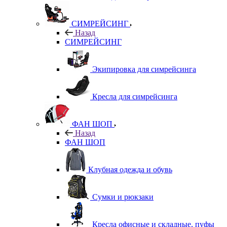
СИМРЕЙСИНГ
Назад
СИМРЕЙСИНГ
Экипировка для симрейсинга
Кресла для симрейсинга
ФАН ШОП
Назад
ФАН ШОП
Клубная одежда и обувь
Сумки и рюкзаки
Кресла офисные и складные, пуфы