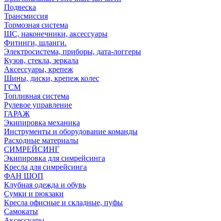
Подвеска
Трансмиссия
Тормозная система
ШС, наконечники, аксессуары
Фитинги, шланги.
Электросистема, приборы, дата-логгеры
Кузов, стекла, зеркала
Аксессуары, крепеж
Шины, диски, крепеж колес
ГСМ
Топливная система
Рулевое управление
ГАРАЖ
Экипировка механика
Инструменты и оборудование команды
Расходные материалы
СИМРЕЙСИНГ
Экипировка для симрейсинга
Кресла для симрейсинга
ФАН ШОП
Клубная одежда и обувь
Сумки и рюкзаки
Кресла офисные и складные, пуфы
Самокаты
Аксессуары