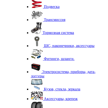
Подвеска
Трансмиссия
Тормозная система
ШС, наконечники, аксессуары
Фитинги, шланги.
Электросистема, приборы, дата-
логгеры
Кузов, стекла, зеркала
Аксессуары, крепеж