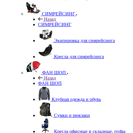
СИМРЕЙСИНГ
Назад
СИМРЕЙСИНГ
Экипировка для симрейсинга
Кресла для симрейсинга
ФАН ШОП
Назад
ФАН ШОП
Клубная одежда и обувь
Сумки и рюкзаки
Кресла офисные и складные, пуфы