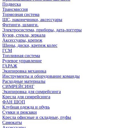
Подвеска
Трансмиссия
Тормозная система
ШС, наконечники, аксессуары
Фитинги, шланги.
Электросистема, приборы, дата-логгеры
Кузов, стекла, зеркала
Аксессуары, крепеж
Шины, диски, крепеж колес
ГСМ
Топливная система
Рулевое управление
ГАРАЖ
Экипировка механика
Инструменты и оборудование команды
Расходные материалы
СИМРЕЙСИНГ
Экипировка для симрейсинга
Кресла для симрейсинга
ФАН ШОП
Клубная одежда и обувь
Сумки и рюкзаки
Кресла офисные и складные, пуфы
Самокаты
Аксессуары