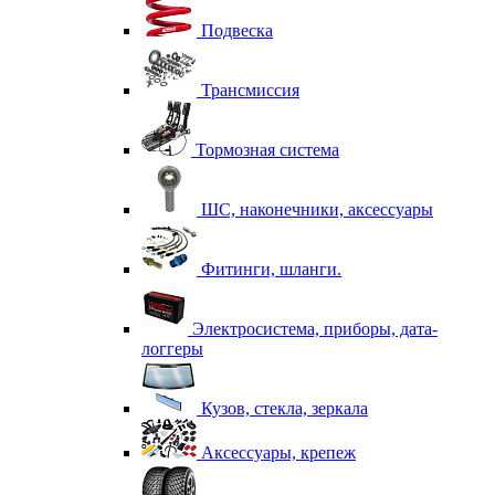
Подвеска
Трансмиссия
Тормозная система
ШС, наконечники, аксессуары
Фитинги, шланги.
Электросистема, приборы, дата-
логгеры
Кузов, стекла, зеркала
Аксессуары, крепеж