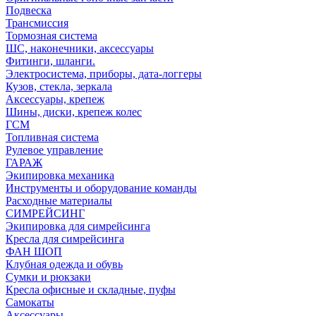
Подвеска
Трансмиссия
Тормозная система
ШС, наконечники, аксессуары
Фитинги, шланги.
Электросистема, приборы, дата-логгеры
Кузов, стекла, зеркала
Аксессуары, крепеж
Шины, диски, крепеж колес
ГСМ
Топливная система
Рулевое управление
ГАРАЖ
Экипировка механика
Инструменты и оборудование команды
Расходные материалы
СИМРЕЙСИНГ
Экипировка для симрейсинга
Кресла для симрейсинга
ФАН ШОП
Клубная одежда и обувь
Сумки и рюкзаки
Кресла офисные и складные, пуфы
Самокаты
Аксессуары