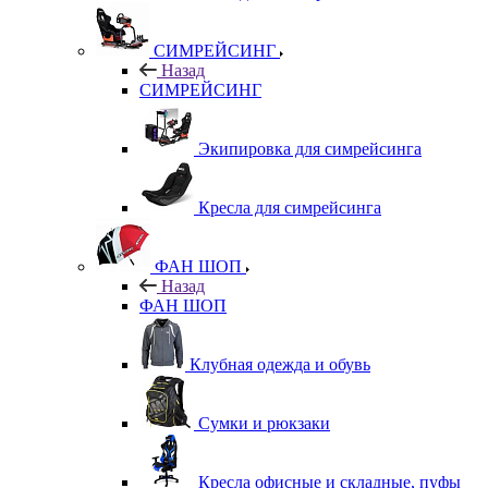
СИМРЕЙСИНГ
Назад
СИМРЕЙСИНГ
Экипировка для симрейсинга
Кресла для симрейсинга
ФАН ШОП
Назад
ФАН ШОП
Клубная одежда и обувь
Сумки и рюкзаки
Кресла офисные и складные, пуфы