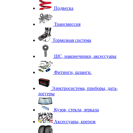
Подвеска
Трансмиссия
Тормозная система
ШС, наконечники, аксессуары
Фитинги, шланги.
Электросистема, приборы, дата-
логгеры
Кузов, стекла, зеркала
Аксессуары, крепеж