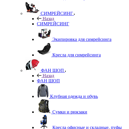
СИМРЕЙСИНГ
Назад
СИМРЕЙСИНГ
Экипировка для симрейсинга
Кресла для симрейсинга
ФАН ШОП
Назад
ФАН ШОП
Клубная одежда и обувь
Сумки и рюкзаки
Кресла офисные и складные, пуфы