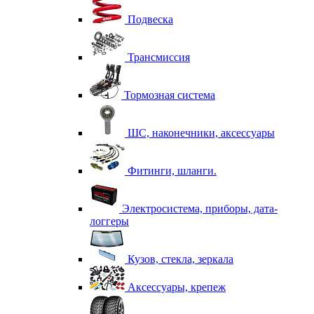
Подвеска
Трансмиссия
Тормозная система
ШС, наконечники, аксессуары
Фитинги, шланги.
Электросистема, приборы, дата-
логгеры
Кузов, стекла, зеркала
Аксессуары, крепеж