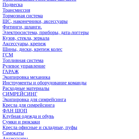
Подвеска
Трансмиссия
Тормозная система
ШС, наконечники, аксессуары
Фитинги, шланги.
Электросистема, приборы, дата-логгеры
Кузов, стекла, зеркала
Аксессуары, крепеж
Шины, диски, крепеж колес
ГСМ
Топливная система
Рулевое управление
ГАРАЖ
Экипировка механика
Инструменты и оборудование команды
Расходные материалы
СИМРЕЙСИНГ
Экипировка для симрейсинга
Кресла для симрейсинга
ФАН ШОП
Клубная одежда и обувь
Сумки и рюкзаки
Кресла офисные и складные, пуфы
Самокаты
Аксессуары