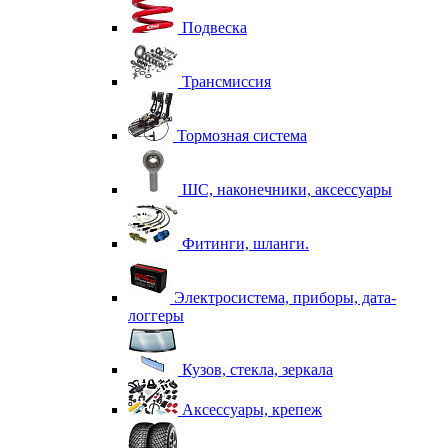
Подвеска
Трансмиссия
Тормозная система
ШС, наконечники, аксессуары
Фитинги, шланги.
Электросистема, приборы, дата-
логгеры
Кузов, стекла, зеркала
Аксессуары, крепеж