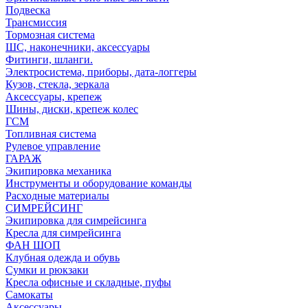
Подвеска
Трансмиссия
Тормозная система
ШС, наконечники, аксессуары
Фитинги, шланги.
Электросистема, приборы, дата-логгеры
Кузов, стекла, зеркала
Аксессуары, крепеж
Шины, диски, крепеж колес
ГСМ
Топливная система
Рулевое управление
ГАРАЖ
Экипировка механика
Инструменты и оборудование команды
Расходные материалы
СИМРЕЙСИНГ
Экипировка для симрейсинга
Кресла для симрейсинга
ФАН ШОП
Клубная одежда и обувь
Сумки и рюкзаки
Кресла офисные и складные, пуфы
Самокаты
Аксессуары