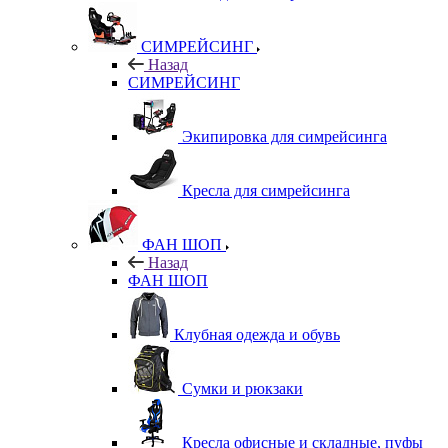
СИМРЕЙСИНГ
Назад
СИМРЕЙСИНГ
Экипировка для симрейсинга
Кресла для симрейсинга
ФАН ШОП
Назад
ФАН ШОП
Клубная одежда и обувь
Сумки и рюкзаки
Кресла офисные и складные, пуфы