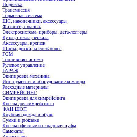
Подвеска
Трансмиссия
Тормозная система
ШС, наконечники, аксессуары
Фитинги, шланги.
Электросистема, приборы, дата-логгеры
Кузов, стекла, зеркала
Аксессуары, крепеж
Шины, диски, крепеж колес
ГСМ
Топливная система
Рулевое управление
ГАРАЖ
Экипировка механика
Инструменты и оборудование команды
Расходные материалы
СИМРЕЙСИНГ
Экипировка для симрейсинга
Кресла для симрейсинга
ФАН ШОП
Клубная одежда и обувь
Сумки и рюкзаки
Кресла офисные и складные, пуфы
Самокаты
Аксессуары