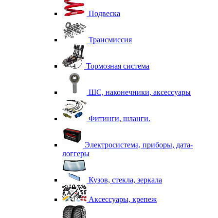
Подвеска
Трансмиссия
Тормозная система
ШС, наконечники, аксессуары
Фитинги, шланги.
Электросистема, приборы, дата-
логгеры
Кузов, стекла, зеркала
Аксессуары, крепеж