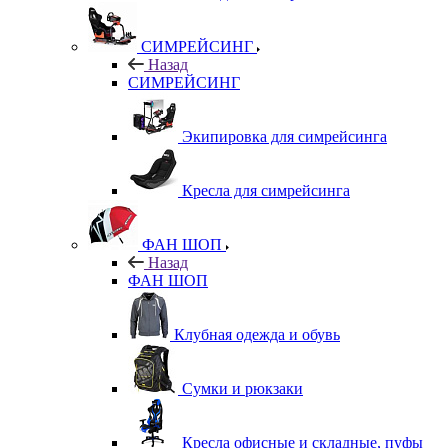
СИМРЕЙСИНГ
Назад
СИМРЕЙСИНГ
Экипировка для симрейсинга
Кресла для симрейсинга
ФАН ШОП
Назад
ФАН ШОП
Клубная одежда и обувь
Сумки и рюкзаки
Кресла офисные и складные, пуфы