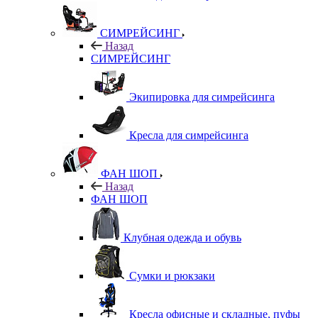
СИМРЕЙСИНГ
Назад
СИМРЕЙСИНГ
Экипировка для симрейсинга
Кресла для симрейсинга
ФАН ШОП
Назад
ФАН ШОП
Клубная одежда и обувь
Сумки и рюкзаки
Кресла офисные и складные, пуфы