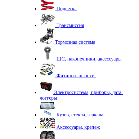
Подвеска
Трансмиссия
Тормозная система
ШС, наконечники, аксессуары
Фитинги, шланги.
Электросистема, приборы, дата-
логгеры
Кузов, стекла, зеркала
Аксессуары, крепеж