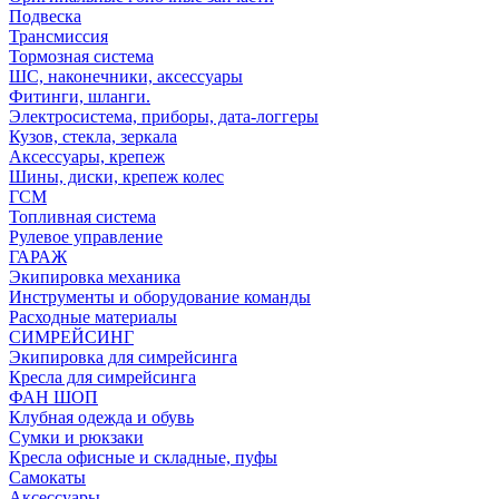
Подвеска
Трансмиссия
Тормозная система
ШС, наконечники, аксессуары
Фитинги, шланги.
Электросистема, приборы, дата-логгеры
Кузов, стекла, зеркала
Аксессуары, крепеж
Шины, диски, крепеж колес
ГСМ
Топливная система
Рулевое управление
ГАРАЖ
Экипировка механика
Инструменты и оборудование команды
Расходные материалы
СИМРЕЙСИНГ
Экипировка для симрейсинга
Кресла для симрейсинга
ФАН ШОП
Клубная одежда и обувь
Сумки и рюкзаки
Кресла офисные и складные, пуфы
Самокаты
Аксессуары