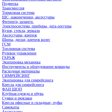
Подвеска
Трансмиссия
Тормозная система
ШС, наконечники, аксессуары
Фитинги, шланги.
Электросистема, приборы, дата-логгеры
Кузов, стекла, зеркала
Аксессуары, крепеж
Шины, диски, крепеж колес
ГСМ
Топливная система
Рулевое управление
ГАРАЖ
Экипировка механика
Инструменты и оборудование команды
Расходные материалы
СИМРЕЙСИНГ
Экипировка для симрейсинга
Кресла для симрейсинга
ФАН ШОП
Клубная одежда и обувь
Сумки и рюкзаки
Кресла офисные и складные, пуфы
Самокаты
Аксессуары