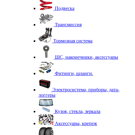
Подвеска
Трансмиссия
Тормозная система
ШС, наконечники, аксессуары
Фитинги, шланги.
Электросистема, приборы, дата-
логгеры
Кузов, стекла, зеркала
Аксессуары, крепеж