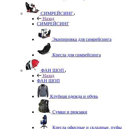
СИМРЕЙСИНГ
Назад
СИМРЕЙСИНГ
Экипировка для симрейсинга
Кресла для симрейсинга
ФАН ШОП
Назад
ФАН ШОП
Клубная одежда и обувь
Сумки и рюкзаки
Кресла офисные и складные, пуфы