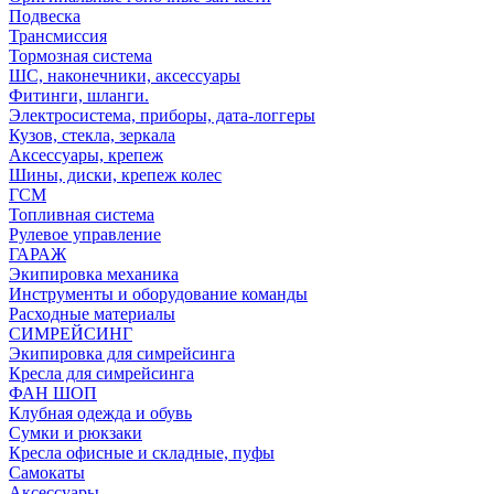
Подвеска
Трансмиссия
Тормозная система
ШС, наконечники, аксессуары
Фитинги, шланги.
Электросистема, приборы, дата-логгеры
Кузов, стекла, зеркала
Аксессуары, крепеж
Шины, диски, крепеж колес
ГСМ
Топливная система
Рулевое управление
ГАРАЖ
Экипировка механика
Инструменты и оборудование команды
Расходные материалы
СИМРЕЙСИНГ
Экипировка для симрейсинга
Кресла для симрейсинга
ФАН ШОП
Клубная одежда и обувь
Сумки и рюкзаки
Кресла офисные и складные, пуфы
Самокаты
Аксессуары