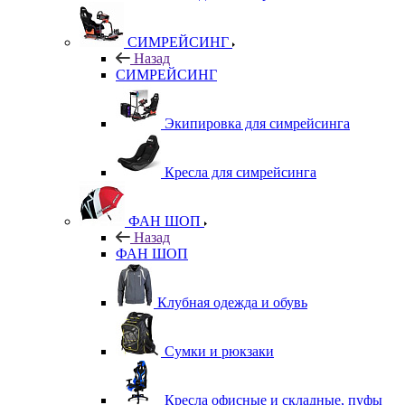
СИМРЕЙСИНГ
Назад
СИМРЕЙСИНГ
Экипировка для симрейсинга
Кресла для симрейсинга
ФАН ШОП
Назад
ФАН ШОП
Клубная одежда и обувь
Сумки и рюкзаки
Кресла офисные и складные, пуфы