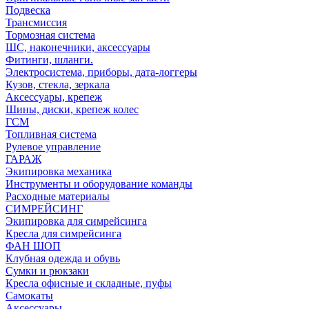
Подвеска
Трансмиссия
Тормозная система
ШС, наконечники, аксессуары
Фитинги, шланги.
Электросистема, приборы, дата-логгеры
Кузов, стекла, зеркала
Аксессуары, крепеж
Шины, диски, крепеж колес
ГСМ
Топливная система
Рулевое управление
ГАРАЖ
Экипировка механика
Инструменты и оборудование команды
Расходные материалы
СИМРЕЙСИНГ
Экипировка для симрейсинга
Кресла для симрейсинга
ФАН ШОП
Клубная одежда и обувь
Сумки и рюкзаки
Кресла офисные и складные, пуфы
Самокаты
Аксессуары