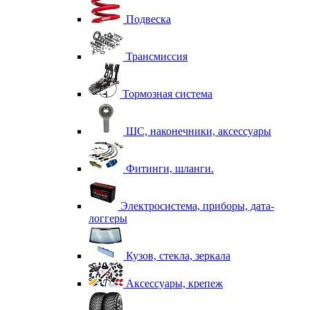
Подвеска
Трансмиссия
Тормозная система
ШС, наконечники, аксессуары
Фитинги, шланги.
Электросистема, приборы, дата-
логгеры
Кузов, стекла, зеркала
Аксессуары, крепеж