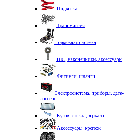
Подвеска
Трансмиссия
Тормозная система
ШС, наконечники, аксессуары
Фитинги, шланги.
Электросистема, приборы, дата-
логгеры
Кузов, стекла, зеркала
Аксессуары, крепеж