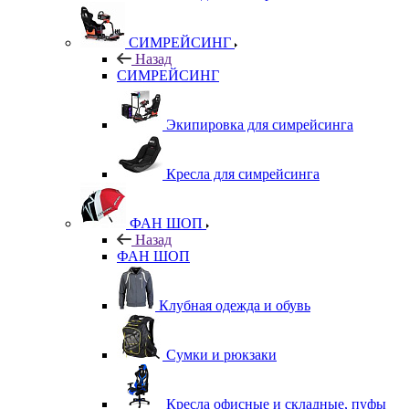
СИМРЕЙСИНГ
Назад
СИМРЕЙСИНГ
Экипировка для симрейсинга
Кресла для симрейсинга
ФАН ШОП
Назад
ФАН ШОП
Клубная одежда и обувь
Сумки и рюкзаки
Кресла офисные и складные, пуфы