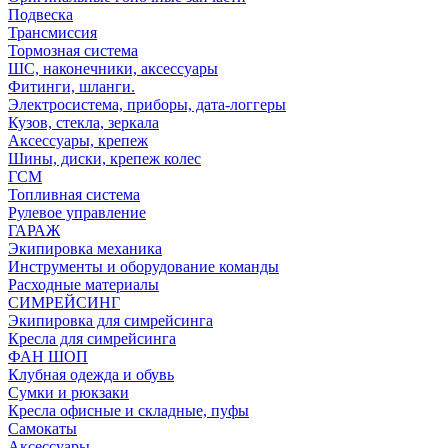
Подвеска
Трансмиссия
Тормозная система
ШС, наконечники, аксессуары
Фитинги, шланги.
Электросистема, приборы, дата-логгеры
Кузов, стекла, зеркала
Аксессуары, крепеж
Шины, диски, крепеж колес
ГСМ
Топливная система
Рулевое управление
ГАРАЖ
Экипировка механика
Инструменты и оборудование команды
Расходные материалы
СИМРЕЙСИНГ
Экипировка для симрейсинга
Кресла для симрейсинга
ФАН ШОП
Клубная одежда и обувь
Сумки и рюкзаки
Кресла офисные и складные, пуфы
Самокаты
Аксессуары