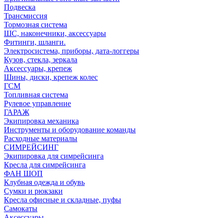
Подвеска
Трансмиссия
Тормозная система
ШС, наконечники, аксессуары
Фитинги, шланги.
Электросистема, приборы, дата-логгеры
Кузов, стекла, зеркала
Аксессуары, крепеж
Шины, диски, крепеж колес
ГСМ
Топливная система
Рулевое управление
ГАРАЖ
Экипировка механика
Инструменты и оборудование команды
Расходные материалы
СИМРЕЙСИНГ
Экипировка для симрейсинга
Кресла для симрейсинга
ФАН ШОП
Клубная одежда и обувь
Сумки и рюкзаки
Кресла офисные и складные, пуфы
Самокаты
Аксессуары