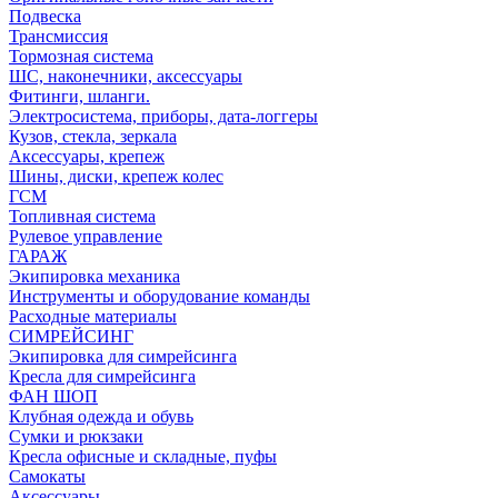
Подвеска
Трансмиссия
Тормозная система
ШС, наконечники, аксессуары
Фитинги, шланги.
Электросистема, приборы, дата-логгеры
Кузов, стекла, зеркала
Аксессуары, крепеж
Шины, диски, крепеж колес
ГСМ
Топливная система
Рулевое управление
ГАРАЖ
Экипировка механика
Инструменты и оборудование команды
Расходные материалы
СИМРЕЙСИНГ
Экипировка для симрейсинга
Кресла для симрейсинга
ФАН ШОП
Клубная одежда и обувь
Сумки и рюкзаки
Кресла офисные и складные, пуфы
Самокаты
Аксессуары