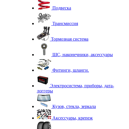
Подвеска
Трансмиссия
Тормозная система
ШС, наконечники, аксессуары
Фитинги, шланги.
Электросистема, приборы, дата-
логгеры
Кузов, стекла, зеркала
Аксессуары, крепеж