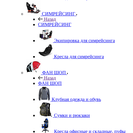
СИМРЕЙСИНГ
Назад
СИМРЕЙСИНГ
Экипировка для симрейсинга
Кресла для симрейсинга
ФАН ШОП
Назад
ФАН ШОП
Клубная одежда и обувь
Сумки и рюкзаки
Кресла офисные и складные, пуфы