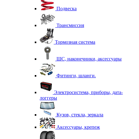
Подвеска
Трансмиссия
Тормозная система
ШС, наконечники, аксессуары
Фитинги, шланги.
Электросистема, приборы, дата-
логгеры
Кузов, стекла, зеркала
Аксессуары, крепеж