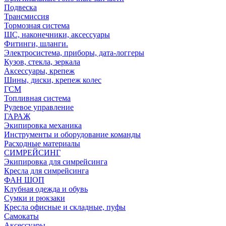
Подвеска
Трансмиссия
Тормозная система
ШС, наконечники, аксессуары
Фитинги, шланги.
Электросистема, приборы, дата-логгеры
Кузов, стекла, зеркала
Аксессуары, крепеж
Шины, диски, крепеж колес
ГСМ
Топливная система
Рулевое управление
ГАРАЖ
Экипировка механика
Инструменты и оборудование команды
Расходные материалы
СИМРЕЙСИНГ
Экипировка для симрейсинга
Кресла для симрейсинга
ФАН ШОП
Клубная одежда и обувь
Сумки и рюкзаки
Кресла офисные и складные, пуфы
Самокаты
Аксессуары