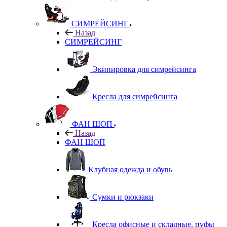
СИМРЕЙСИНГ
Назад
СИМРЕЙСИНГ
Экипировка для симрейсинга
Кресла для симрейсинга
ФАН ШОП
Назад
ФАН ШОП
Клубная одежда и обувь
Сумки и рюкзаки
Кресла офисные и складные, пуфы