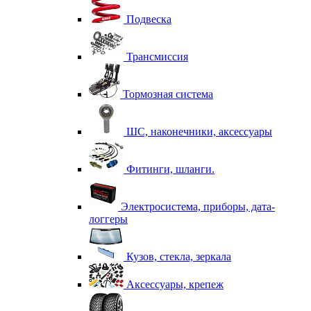
Подвеска
Трансмиссия
Тормозная система
ШС, наконечники, аксессуары
Фитинги, шланги.
Электросистема, приборы, дата-
логгеры
Кузов, стекла, зеркала
Аксессуары, крепеж