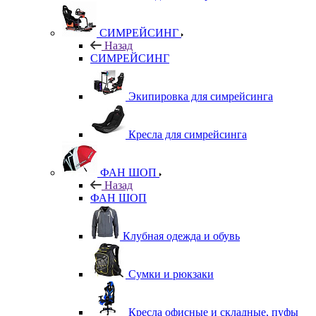
СИМРЕЙСИНГ
Назад
СИМРЕЙСИНГ
Экипировка для симрейсинга
Кресла для симрейсинга
ФАН ШОП
Назад
ФАН ШОП
Клубная одежда и обувь
Сумки и рюкзаки
Кресла офисные и складные, пуфы