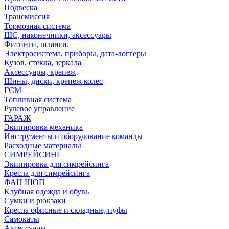
Подвеска
Трансмиссия
Тормозная система
ШС, наконечники, аксессуары
Фитинги, шланги.
Электросистема, приборы, дата-логгеры
Кузов, стекла, зеркала
Аксессуары, крепеж
Шины, диски, крепеж колес
ГСМ
Топливная система
Рулевое управление
ГАРАЖ
Экипировка механика
Инструменты и оборудование команды
Расходные материалы
СИМРЕЙСИНГ
Экипировка для симрейсинга
Кресла для симрейсинга
ФАН ШОП
Клубная одежда и обувь
Сумки и рюкзаки
Кресла офисные и складные, пуфы
Самокаты
Аксессуары