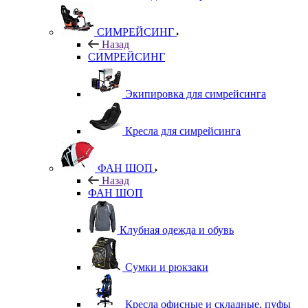
СИМРЕЙСИНГ
Назад
СИМРЕЙСИНГ
Экипировка для симрейсинга
Кресла для симрейсинга
ФАН ШОП
Назад
ФАН ШОП
Клубная одежда и обувь
Сумки и рюкзаки
Кресла офисные и складные, пуфы