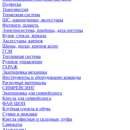
Подвеска
Трансмиссия
Тормозная система
ШС, наконечники, аксессуары
Фитинги, шланги.
Электросистема, приборы, дата-логгеры
Кузов, стекла, зеркала
Аксессуары, крепеж
Шины, диски, крепеж колес
ГСМ
Топливная система
Рулевое управление
ГАРАЖ
Экипировка механика
Инструменты и оборудование команды
Расходные материалы
СИМРЕЙСИНГ
Экипировка для симрейсинга
Кресла для симрейсинга
ФАН ШОП
Клубная одежда и обувь
Сумки и рюкзаки
Кресла офисные и складные, пуфы
Самокаты
Аксессуары