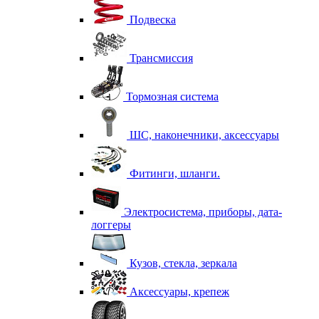
Подвеска
Трансмиссия
Тормозная система
ШС, наконечники, аксессуары
Фитинги, шланги.
Электросистема, приборы, дата-
логгеры
Кузов, стекла, зеркала
Аксессуары, крепеж