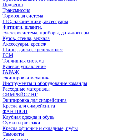
Подвеска
Трансмиссия
Тормозная система
ШС, наконечники, аксессуары
Фитинги, шланги.
Электросистема, приборы, дата-логгеры
Кузов, стекла, зеркала
Аксессуары, крепеж
Шины, диски, крепеж колес
ГСМ
Топливная система
Рулевое управление
ГАРАЖ
Экипировка механика
Инструменты и оборудование команды
Расходные материалы
СИМРЕЙСИНГ
Экипировка для симрейсинга
Кресла для симрейсинга
ФАН ШОП
Клубная одежда и обувь
Сумки и рюкзаки
Кресла офисные и складные, пуфы
Самокаты
Аксессуары