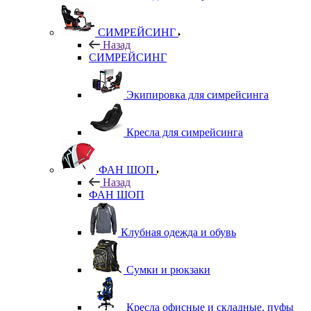
СИМРЕЙСИНГ
Назад
СИМРЕЙСИНГ
Экипировка для симрейсинга
Кресла для симрейсинга
ФАН ШОП
Назад
ФАН ШОП
Клубная одежда и обувь
Сумки и рюкзаки
Кресла офисные и складные, пуфы