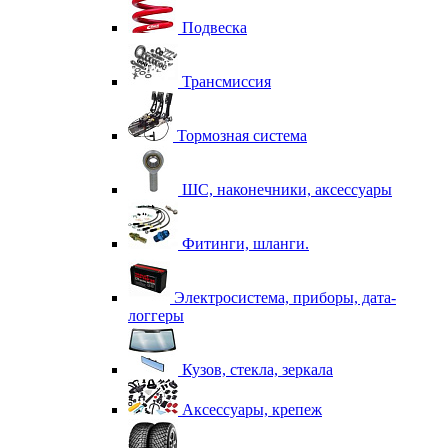
Подвеска
Трансмиссия
Тормозная система
ШС, наконечники, аксессуары
Фитинги, шланги.
Электросистема, приборы, дата-
логгеры
Кузов, стекла, зеркала
Аксессуары, крепеж