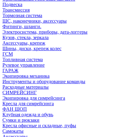
Подвеска
Трансмиссия
Тормозная система
ШС, наконечники, аксессуары
Фитинги, шланги.
Электросистема, приборы, дата-логгеры
Кузов, стекла, зеркала
Аксессуары, крепеж
Шины, диски, крепеж колес
ГСМ
Топливная система
Рулевое управление
ГАРАЖ
Экипировка механика
Инструменты и оборудование команды
Расходные материалы
СИМРЕЙСИНГ
Экипировка для симрейсинга
Кресла для симрейсинга
ФАН ШОП
Клубная одежда и обувь
Сумки и рюкзаки
Кресла офисные и складные, пуфы
Самокаты
Аксессуары