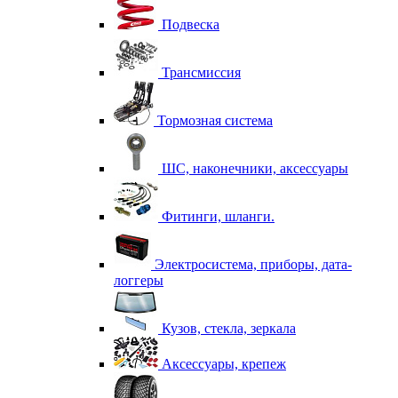
Подвеска
Трансмиссия
Тормозная система
ШС, наконечники, аксессуары
Фитинги, шланги.
Электросистема, приборы, дата-
логгеры
Кузов, стекла, зеркала
Аксессуары, крепеж