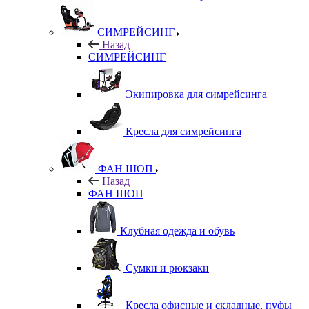
СИМРЕЙСИНГ
Назад
СИМРЕЙСИНГ
Экипировка для симрейсинга
Кресла для симрейсинга
ФАН ШОП
Назад
ФАН ШОП
Клубная одежда и обувь
Сумки и рюкзаки
Кресла офисные и складные, пуфы