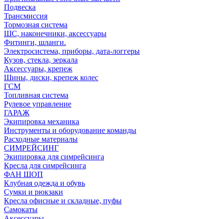
Подвеска
Трансмиссия
Тормозная система
ШС, наконечники, аксессуары
Фитинги, шланги.
Электросистема, приборы, дата-логгеры
Кузов, стекла, зеркала
Аксессуары, крепеж
Шины, диски, крепеж колес
ГСМ
Топливная система
Рулевое управление
ГАРАЖ
Экипировка механика
Инструменты и оборудование команды
Расходные материалы
СИМРЕЙСИНГ
Экипировка для симрейсинга
Кресла для симрейсинга
ФАН ШОП
Клубная одежда и обувь
Сумки и рюкзаки
Кресла офисные и складные, пуфы
Самокаты
Аксессуары