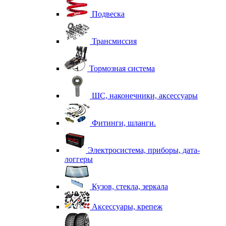
Подвеска
Трансмиссия
Тормозная система
ШС, наконечники, аксессуары
Фитинги, шланги.
Электросистема, приборы, дата-
логгеры
Кузов, стекла, зеркала
Аксессуары, крепеж