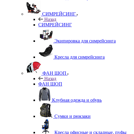
СИМРЕЙСИНГ
Назад
СИМРЕЙСИНГ
Экипировка для симрейсинга
Кресла для симрейсинга
ФАН ШОП
Назад
ФАН ШОП
Клубная одежда и обувь
Сумки и рюкзаки
Кресла офисные и складные, пуфы