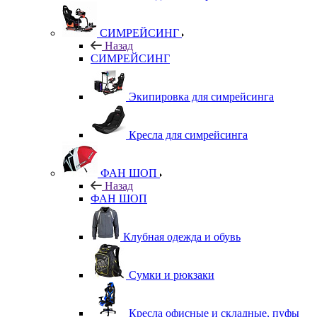
СИМРЕЙСИНГ
Назад
СИМРЕЙСИНГ
Экипировка для симрейсинга
Кресла для симрейсинга
ФАН ШОП
Назад
ФАН ШОП
Клубная одежда и обувь
Сумки и рюкзаки
Кресла офисные и складные, пуфы