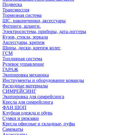
Подвеска
Трансмиссия
Тормозная система
ШС, наконечники, аксессуары
Фитинги, шланги.
Электросистема, приборы, дата-логгеры
Кузов, стекла, зеркала
Аксессуары, крепеж
Шины, диски, крепеж колес
ГСМ
Топливная система
Рулевое управление
ГАРАЖ
Экипировка механика
Инструменты и оборудование команды
Расходные материалы
СИМРЕЙСИНГ
Экипировка для симрейсинга
Кресла для симрейсинга
ФАН ШОП
Клубная одежда и обувь
Сумки и рюкзаки
Кресла офисные и складные, пуфы
Самокаты
Аксессуары