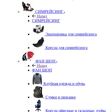
СИМРЕЙСИНГ
Назад
СИМРЕЙСИНГ
Экипировка для симрейсинга
Кресла для симрейсинга
ФАН ШОП
Назад
ФАН ШОП
Клубная одежда и обувь
Сумки и рюкзаки
Кресла офисные и складные, пуфы