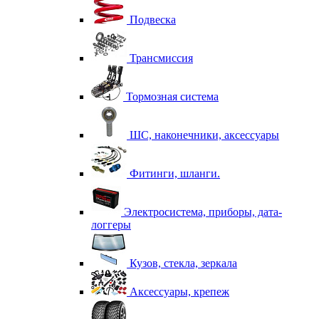
Подвеска
Трансмиссия
Тормозная система
ШС, наконечники, аксессуары
Фитинги, шланги.
Электросистема, приборы, дата-
логгеры
Кузов, стекла, зеркала
Аксессуары, крепеж