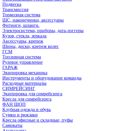
Подвеска
Трансмиссия
Тормозная система
ШС, наконечники, аксессуары
Фитинги, шланги.
Электросистема, приборы, дата-логгеры
Кузов, стекла, зеркала
Аксессуары, крепеж
Шины, диски, крепеж колес
ГСМ
Топливная система
Рулевое управление
ГАРАЖ
Экипировка механика
Инструменты и оборудование команды
Расходные материалы
СИМРЕЙСИНГ
Экипировка для симрейсинга
Кресла для симрейсинга
ФАН ШОП
Клубная одежда и обувь
Сумки и рюкзаки
Кресла офисные и складные, пуфы
Самокаты
Аксессуары