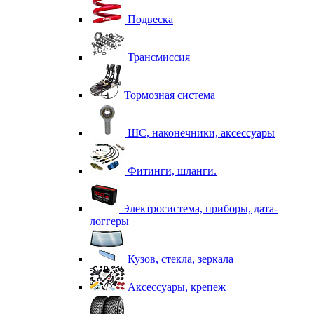
Подвеска
Трансмиссия
Тормозная система
ШС, наконечники, аксессуары
Фитинги, шланги.
Электросистема, приборы, дата-
логгеры
Кузов, стекла, зеркала
Аксессуары, крепеж