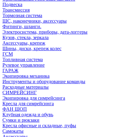
Подвеска
Трансмиссия
Тормозная система
ШС, наконечники, аксессуары
Фитинги, шланги.
Электросистема, приборы, дата-логгеры
Кузов, стекла, зеркала
Аксессуары, крепеж
Шины, диски, крепеж колес
ГСМ
Топливная система
Рулевое управление
ГАРАЖ
Экипировка механика
Инструменты и оборудование команды
Расходные материалы
СИМРЕЙСИНГ
Экипировка для симрейсинга
Кресла для симрейсинга
ФАН ШОП
Клубная одежда и обувь
Сумки и рюкзаки
Кресла офисные и складные, пуфы
Самокаты
Аксессуары