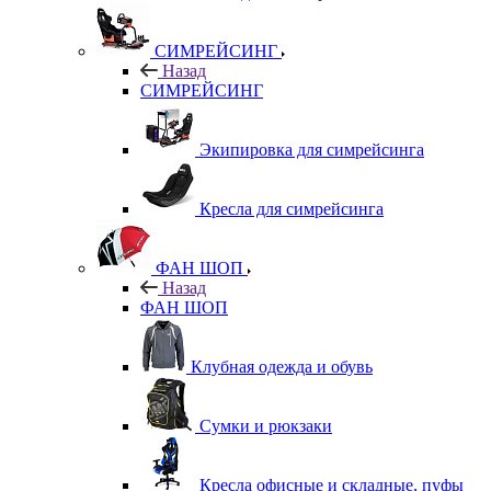
СИМРЕЙСИНГ
Назад
СИМРЕЙСИНГ
Экипировка для симрейсинга
Кресла для симрейсинга
ФАН ШОП
Назад
ФАН ШОП
Клубная одежда и обувь
Сумки и рюкзаки
Кресла офисные и складные, пуфы